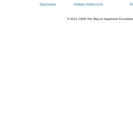
Startseite
Online-Unterricht
F
© 2012–2026 The Way to Happiness Foundation I