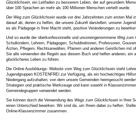
Glücklichsein
, ein Leitfaden zu besserem Leben, der auf gesundem Mensc
über 100 Sprachen an mehr als 100 Millionen Menschen verteilt wurde.
Der Weg zum Glücklichsein
wurde vor drei Jahrzehnten zum ersten Mal in 
darauf ab, denen zu helfen, die unsere Zukunft darstellen: unserer Jugend
es als Pädagoge in Ihrer Macht steht, positive Veränderungen zu bewirke
Und so wurde der überkonfessionelle und unvoreingenommene
Weg zum G
Schulkindern, Lehrern, Pädagogen, Schuldirektoren, Professoren, Gouver
Ärzten, Pflegern, Rechtsanwälten, Pfarrern und anderen Geistlichen mi
Sie alle verwenden die Regeln aus diesem Buch und helfen anderen, ein a
glücklicheres Leben zu führen.
Die Online Ausbildungs- Website vom Weg zum Glücklichsein steht Lehre
Jugendgruppen KOSTENFREI zur Verfügung, als ein hochwichtiges Hilfsm
Niedergang aufzuhalten, von dem unsere Gemeinden heimgesucht werden.
Strategien und praktische Werkzeuge und kann sowohl in Klassenzimmern
Gemeindegruppen verwendet werden.
Sie können durch die Verwendung des
Wegs zum Glücklichsein
in Ihrer 
einen Unterschied bewirken. Wir sind da, um Ihnen dabei zu helfen. Stellen
Online-Klassenzimmer zusammen.