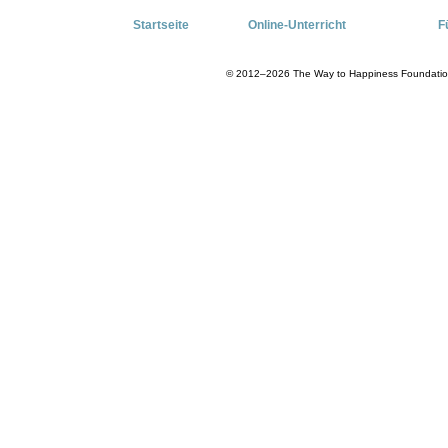
Startseite
Online-Unterricht
F
© 2012–2026 The Way to Happiness Foundation I