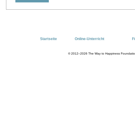
Startseite
Online-Unterricht
F
© 2012–2026 The Way to Happiness Foundation I