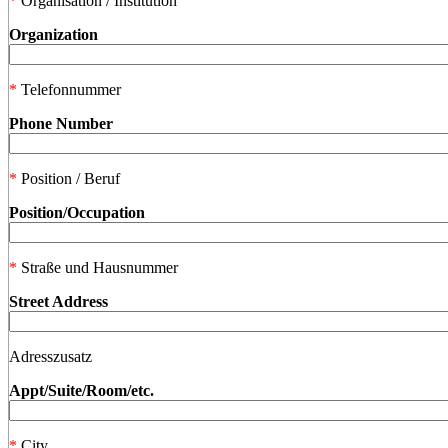
*
Organisation / Institution
Organization
*
Telefonnummer
Phone Number
*
Position / Beruf
Position/Occupation
*
Straße und Hausnummer
Street Address
Adresszusatz
Appt/Suite/Room/etc.
*
City