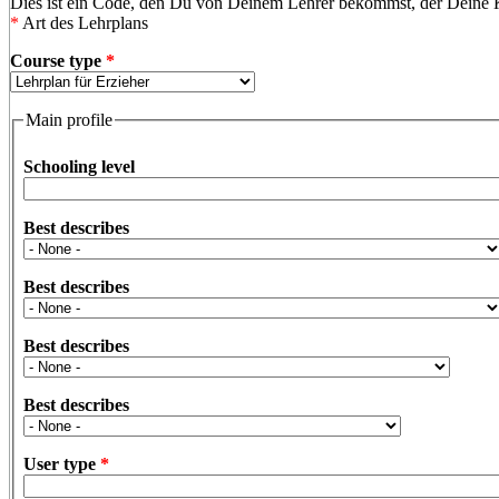
Dies ist ein Code, den Du von Deinem Lehrer bekommst, der Deine Kl
*
Art des Lehrplans
Course type
*
Main profile
Schooling level
Best describes
Best describes
Best describes
Best describes
User type
*