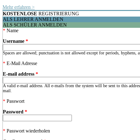
Mehr erfahren >
KOSTENLOSE
REGISTRIERUNG
ALS LEHRER ANMELDEN
ALS SCHÜLER ANMELDEN
*
Name
Username
*
Spaces are allowed; punctuation is not allowed except for periods, hyphens, 
*
E-Mail Adresse
E-mail address
*
A valid e-mail address. All e-mails from the system will be sent to this addre
mail.
*
Passwort
Password
*
*
Passwort wiederholen