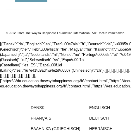
© 2012–2026 The Way to Happiness Foundation International. Alle Rechte vorbehalten.
[{"Dansk":"da","Englisch":"en","Fran\u00e7ais":"fr","Deutsch":"de","\u039
(Griechisch)":"el","Hebr\u00e4isch":"he","Magyar":"hu","Italiano":"it","\u65e
(Japanisch)":"ja","Nederlands":"nl","Norsk":"no","Portugu\u00e8s":"pt","\u
(Russisch)":"ru","Schwedisch":"sv","Espa\u00f1ol
(Castellano)":"es_ES","Espa\u00f1ol
(Latino)":"es","\u7e41\u9ad4\u4e2d\u6587 (Chinesisch)":"zh"},[[],[],[],[],[],[],[],
[],[],[],[],[],[],[],[],[],[]],
["https:\/\/da.education.thewaytohappiness.org\/fr\/contact.html","https:\/\/ed
es.education.thewaytohappiness.org\/fr\/contact.html","https:\/\/es.education.
DANSK
ENGLISCH
FRANÇAIS
DEUTSCH
ΕΛΛΗΝΙΚΆ (GRIECHISCH)
HEBRÄISCH