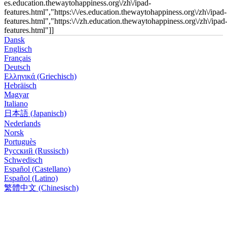
es.education.thewaytohappiness.org\/zh\/ipad-
features.html","https:\/\/es.education.thewaytohappiness.org\/zh\/ipad-
features.html","https:\/\/zh.education.thewaytohappiness.org\/zh\/ipad
features.html"]]
Dansk
Englisch
Français
Deutsch
Ελληνικά (Griechisch)
Hebräisch
Magyar
Italiano
日本語 (Japanisch)
Nederlands
Norsk
Portuguès
Русский (Russisch)
Schwedisch
Español (Castellano)
Español (Latino)
繁體中文 (Chinesisch)