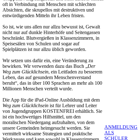
oft in Verbindung mit Menschen mit schlechten
Absichten, die skrupellos mit destruktiven und
entwürdigenden Mitteln ihr Leben fristen.
So ist, wie uns allen nur allzu bewusst ist, Gewalt
nicht nur auf dunkle Hinterhöfe und Seitengassen
beschränkt. Blutvergießen in Klassenzimmern, in
Speisesälen von Schulen und sogar auf
Spielplätzen ist nur allzu üblich geworden.
Wir setzen uns dafür ein, eine Veränderung zu
bewirken. Wir verwenden dazu das Buch „
Der
Weg zum Glücklichsein
, ein Leitfaden zu besserem
Leben, das auf gesundem Menschenverstand
beruht“, das in über 100 Sprachen an mehr als 100
Millionen Menschen verteilt wurde.
Die App für die iPad-Online Ausbildung mit dem
Weg zum Glücklichsein
ist für Lehrer und Leiter
von Jugendgruppen KOSTENFREI erhältlich. Sie
ist ein hochwertiges Hilfsmittel, um den
moralischen Niedergang aufzuhalten, von dem
ANMELDUNG
unsere Gemeinden heimgesucht werden. Sie
ALS
vermittelt wirksame Strategien und praktische
SCHÜLER
Werkzeuge und kann sowohl in Klassenzimmern