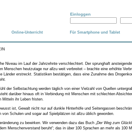
Einloggen
Online-Unterricht
Für Smartphone und Tablet
IN
che Niveau im Lauf der Jahrzehnte verschlechtert. Der sprunghaft ansteigend
n Menschen heutzutage nur allzu weit verbreitet – brachte eine erhöhte Verbr
e Länder erstreckt. Statistiken bestätigen, dass eine Zunahme des Drogenko
eht.
fühl der Selbstachtung werden täglich von einer Vielzahl von Quellen untergr
eht darüber hinaus oft in Verbindung mit Menschen mit schlechten Absichten,
Mitteln ihr Leben fristen.
bewusst ist, Gewalt nicht nur auf dunkle Hinterhöfe und Seitengassen beschrän
von Schulen und sogar auf Spielplätzen ist allzu üblich geworden.
 Veränderung zu bewirken. Wir verwenden dazu das Buch „
Der Weg zum Glückl
em Menschenverstand beruht“; das in über 100 Sprachen an mehr als 100 Mil