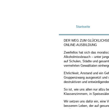
Skip to main content
Startseite
DER WEG ZUM GLÜCKLICHSE
ONLINE-AUSBILDUNG
Zweifellos hat sich das moralis
Alkoholmissbrauch – unter junge
auf Schulen, Städte und gesamt
vermehrten Gewalttaten einherg
Ehrlichkeit, Anstand und ein Ge
Gruppenzwang ausgesetzt und st
destruktiven und entwürdigenden 
So ist, wie uns allen nur allzu 
Klassenzimmern, in Speisesälen 
Wir setzen uns dafür ein, eine
besserem Leben, der auf gesund