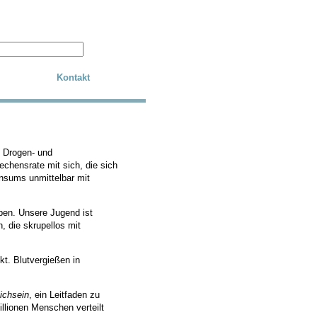
Kontakt
e Drogen- und
echensrate mit sich, die sich
nsums unmittelbar mit
aben. Unsere Jugend ist
 die skrupellos mit
kt. Blutvergießen in
ichsein
, ein Leitfaden zu
lionen Menschen verteilt