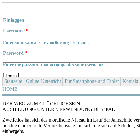
Skip to main content
Einloggen
Username
*
Enter your va.translate.hotline.org username.
Password
*
Enter the password that accompanies your username.
Startseite
Online-Unterricht
Für Smartphone und Tablet
Kontakt
HOME
YOU ARE HERE
DER WEG ZUM GLÜCKLICHSEIN
AUSBILDUNG UNTER VERWENDUNG DES iPAD
Zweifellos hat sich das moralische Niveau im Lauf der Jahrzehnte ve
brachte eine erhöhte Verbrechensrate mit sich, die sich auf Schulen,
einhergeht.