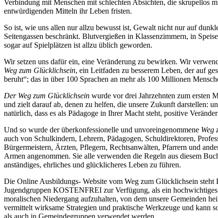
Verbindung mit Menschen mit schlechten Absichten, die skrupellos mi
entwürdigenden Mitteln ihr Leben fristen.
So ist, wie uns allen nur allzu bewusst ist, Gewalt nicht nur auf dunk
Seitengassen beschränkt. Blutvergießen in Klassenzimmern, in Speis
sogar auf Spielplätzen ist allzu üblich geworden.
Wir setzen uns dafür ein, eine Veränderung zu bewirken. Wir verwen
Weg zum Glücklichsein
, ein Leitfaden zu besserem Leben, der auf 
beruht“; das in über 100 Sprachen an mehr als 100 Millionen Mensche
Der Weg zum Glücklichsein
wurde vor drei Jahrzehnten zum ersten Ma
und zielt darauf ab, denen zu helfen, die unsere Zukunft darstellen: u
natürlich, dass es als Pädagoge in Ihrer Macht steht, positive Veränd
Und so wurde der überkonfessionelle und unvoreingenommene
Weg 
auch von Schulkindern, Lehrern, Pädagogen, Schuldirektoren, Profe
Bürgermeistern, Ärzten, Pflegern, Rechtsanwälten, Pfarrern und ande
Armen angenommen. Sie alle verwenden die Regeln aus diesem Buch 
anständiges, ehrliches und glücklicheres Leben zu führen.
Die Online Ausbildungs- Website vom Weg zum Glücklichsein steht 
Jugendgruppen KOSTENFREI zur Verfügung, als ein hochwichtiges H
moralischen Niedergang aufzuhalten, von dem unsere Gemeinden he
vermittelt wirksame Strategien und praktische Werkzeuge und kann 
als auch in Gemeindegruppen verwendet werden.