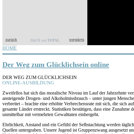
zurück
vorwärts
Bild
X
von
TOTAL
HOME
YOU ARE HERE
Der Weg zum Glücklichsein online
DER WEG ZUM GLÜCKLICHSEIN
ONLINE-AUSBILDUNG
Zweifellos hat sich das moralische Niveau im Lauf der Jahrzehnte ver
ansteigende Drogen- und Alkoholmissbrauch – unter jungen Menschen
verbreitet – brachte eine erhöhte Verbrechensrate mit sich, die sich au
gesamte Länder erstreckt. Statistiken bestätigen, dass eine Zunahm
unmittelbar mit vermehrten Gewalttaten einhergeht.
Ehrlichkeit, Anstand und ein Gefühl der Selbstachtung werden täglich
Quellen untergraben. Unsere Jugend ist Gruppenzwang ausgesetzt und 