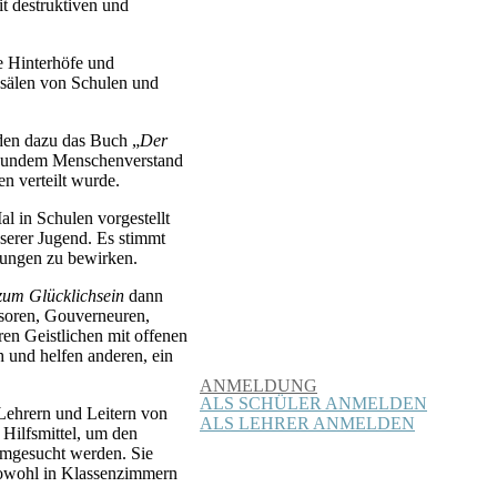
t destruktiven und
le Hinterhöfe und
esälen von Schulen und
den dazu das Buch „
Der
gesundem Menschenverstand
n verteilt wurde.
l in Schulen vorgestellt
nserer Jugend. Es stimmt
erungen zu bewirken.
zum Glücklichsein
dann
ssoren, Gouverneuren,
ren Geistlichen mit offenen
und helfen anderen, ein
ANMELDUNG
ALS SCHÜLER ANMELDEN
Lehrern und Leitern von
ALS LEHRER ANMELDEN
ilfsmittel, um den
imgesucht werden. Sie
sowohl in Klassenzimmern